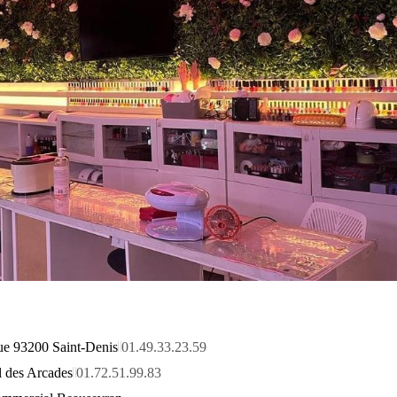
ue 93200 Saint-Denis
01.49.33.23.59
 des Arcades
01.72.51.99.83