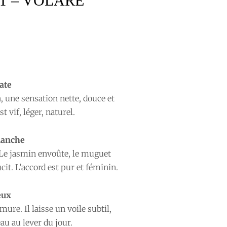
T – VOLARE
ate
, une sensation nette, douce et
t vif, léger, naturel.
lanche
 Le jasmin envoûte, le muguet
cit. L’accord est pur et féminin.
eux
ure. Il laisse un voile subtil,
u au lever du jour.