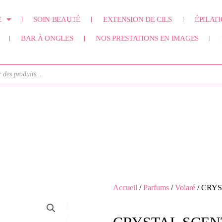
E
SOIN BEAUTÉ
EXTENSION DE CILS
ÉPILAT
BAR À ONGLES
NOS PRESTATIONS EN IMAGES
Accueil
/
Parfums
/
Volaré
/ CRY