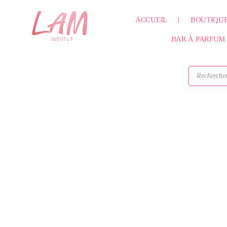
Aller
ACCUEIL
BOUTIQU
au
contenu
BAR À PARFUM
Recherche
de
produits