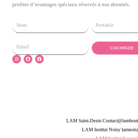
profiter d’avantages spéciaux réservés à nos abonnés.
Nom
Tel
Email
S'ABONNEZ
I
S
F
n
n
a
s
a
c
t
p
e
a
c
b
g
h
o
r
a
o
a
t
k
m
LAM Saint-Denis
Contact@lambout
LAM Institut Noisy
lamnoi