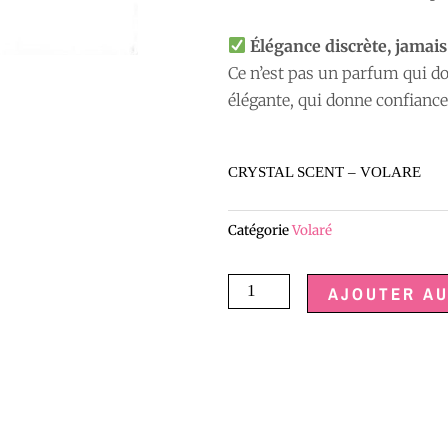
Élégance discrète, jamais
Ce n’est pas un parfum qui d
élégante, qui donne confiance
CRYSTAL SCENT – VOLARE
Catégorie
Volaré
quantité
AJOUTER AU
de
CRYSTAL
SCENT
-
VOLARE