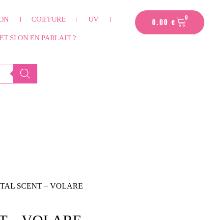
PANIER
0
ION
COIFFURE
UV
0.00
€
ET SI ON EN PARLAIT ?
STAL SCENT – VOLARE