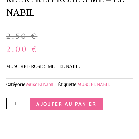
NABIL
Le
Le
2.50
€
prix
prix
2.00
€
initial
actuel
MUSC RED ROSE 5 ML – EL NABIL
était :
est :
Catégorie
Musc El Nabil
Étiquette
MUSC EL NABIL
2.50 €.
2.00 €.
quantité
AJOUTER AU PANIER
de
MUSC
RED