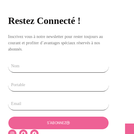
Restez Connecté !
Inscrivez vous à notre newsletter pour rester toujours au
courant et profiter d’avantages spéciaux réservés à nos
abonnés.
Nom
Tel
Email
S'ABONNEZ
I
S
F