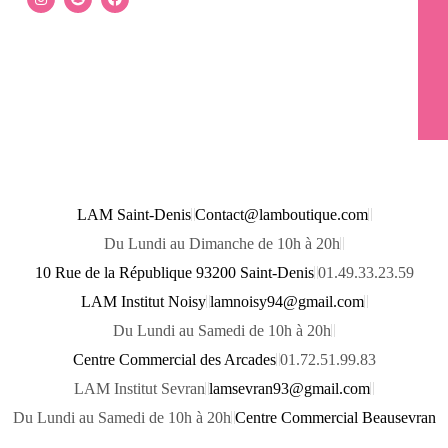
n
n
a
s
a
c
t
p
e
a
c
b
g
h
o
r
a
o
a
t
k
m
LAM Saint-Denis
Contact@lamboutique.com
Du Lundi au Dimanche de 10h à 20h
10 Rue de la République 93200 Saint-Denis
01.49.33.23.59
LAM Institut Noisy
lamnoisy94@gmail.com
Du Lundi au Samedi de 10h à 20h
Centre Commercial des Arcades
01.72.51.99.83
LAM Institut Sevran
lamsevran93@gmail.com
Du Lundi au Samedi de 10h à 20h
Centre Commercial Beausevran