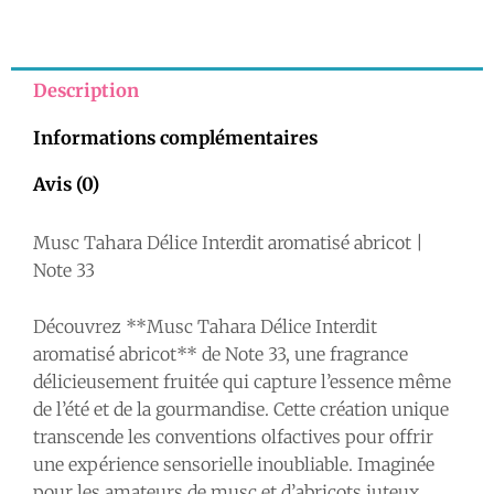
Tahara
Délice
Interdit
Description
aromatisé
Informations complémentaires
abricot
|
Avis (0)
Note
Musc Tahara Délice Interdit aromatisé abricot |
33
Note 33
Découvrez **Musc Tahara Délice Interdit
aromatisé abricot** de Note 33, une fragrance
délicieusement fruitée qui capture l’essence même
de l’été et de la gourmandise. Cette création unique
transcende les conventions olfactives pour offrir
une expérience sensorielle inoubliable. Imaginée
pour les amateurs de musc et d’abricots juteux,