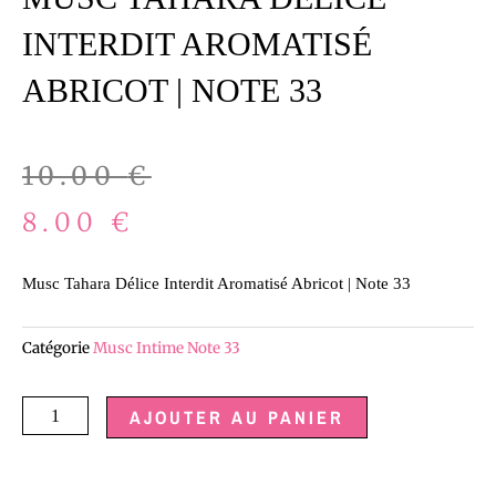
INTERDIT AROMATISÉ
ABRICOT | NOTE 33
Le
Le
10.00
€
prix
prix
8.00
€
initial
actuel
Musc Tahara Délice Interdit Aromatisé Abricot | Note 33
était :
est :
Catégorie
Musc Intime Note 33
10.00 €.
8.00 €.
quantité
AJOUTER AU PANIER
de
Musc