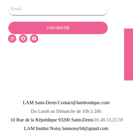
Email
S'ABONNEZ
I
S
F
n
n
a
s
a
c
t
p
e
a
c
b
g
h
o
r
a
o
a
t
k
m
LAM Saint-Denis
Contact@lamboutique.com
Du Lundi au Dimanche de 10h à 20h
10 Rue de la République 93200 Saint-Denis
01.49.33.23.59
LAM Institut Noisy
lamnoisy94@gmail.com