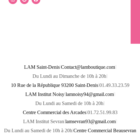
n
n
a
s
a
c
t
p
e
a
c
b
g
h
o
r
a
o
a
t
k
m
LAM Saint-Denis
Contact@lamboutique.com
Du Lundi au Dimanche de 10h à 20h
10 Rue de la République 93200 Saint-Denis
01.49.33.23.59
LAM Institut Noisy
lamnoisy94@gmail.com
Du Lundi au Samedi de 10h à 20h
Centre Commercial des Arcades
01.72.51.99.83
LAM Institut Sevran
lamsevran93@gmail.com
Du Lundi au Samedi de 10h à 20h
Centre Commercial Beausevran