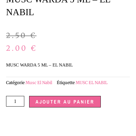
NABIL
Le
Le
2.50
€
prix
prix
2.00
€
initial
actuel
MUSC WARDA 5 ML – EL NABIL
était :
est :
Catégorie
Musc El Nabil
Étiquette
MUSC EL NABIL
2.50 €.
2.00 €.
quantité
AJOUTER AU PANIER
de
MUSC
WARDA