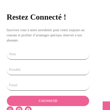
Restez Connecté !
Inscrivez vous à notre newsletter pour rester toujours au
courant et profiter d’avantages spéciaux réservés à nos
abonnés.
Nom
Tel
Email
S'ABONNEZ
I
S
F