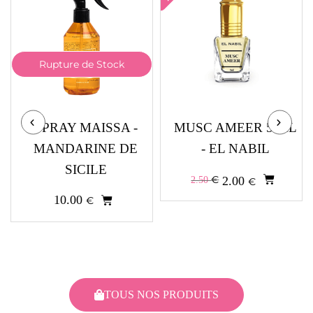
Rupture de Stock
LE
LE
SPRAY MAISSA -
MUSC AMEER 5 ML
PRIX
PRIX
INITIAL
ACTUEL
MANDARINE DE
- EL NABIL
ÉTAIT :
EST :
2.50 €.
2.00 €.
SICILE
€
2.00
2.50
€
10.00
€
TOUS NOS PRODUITS