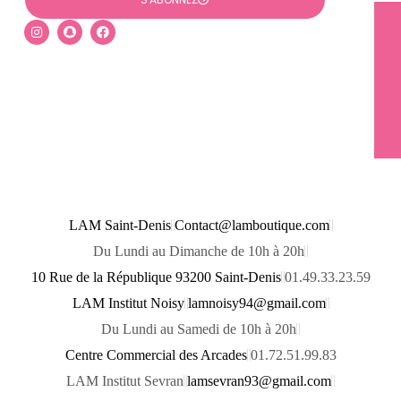
I
S
F
n
n
a
s
a
c
t
p
e
a
c
b
g
h
o
r
a
o
a
t
k
m
LAM Saint-Denis
Contact@lamboutique.com
Du Lundi au Dimanche de 10h à 20h
10 Rue de la République 93200 Saint-Denis
01.49.33.23.59
LAM Institut Noisy
lamnoisy94@gmail.com
Du Lundi au Samedi de 10h à 20h
Centre Commercial des Arcades
01.72.51.99.83
LAM Institut Sevran
lamsevran93@gmail.com