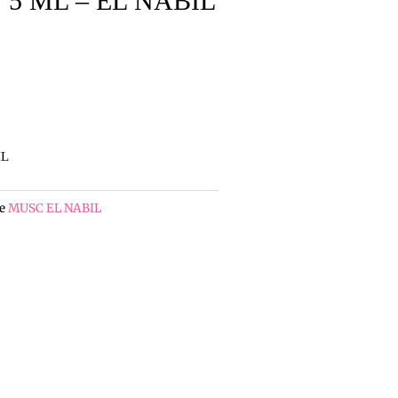
5 ML – EL NABIL
IL
e
MUSC EL NABIL