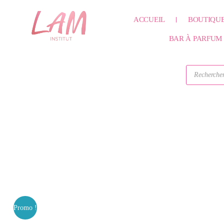
Aller
ACCUEIL
BOUTIQU
au
contenu
BAR À PARFUM
Recherche
de
produits
Promo !