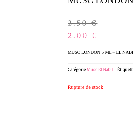
MUSC LONDON 
Le
Le
2.50
€
prix
prix
2.00
€
initial
actuel
MUSC LONDON 5 ML – EL NAB
était :
est :
Catégorie
Musc El Nabil
Étiquett
2.50 €.
2.00 €.
Rupture de stock