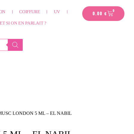
PANIER
0
ION
COIFFURE
UV
0.00
€
ET SI ON EN PARLAIT ?
MUSC LONDON 5 ML – EL NABIL