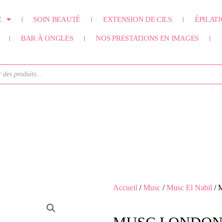
E
SOIN BEAUTÉ
EXTENSION DE CILS
ÉPILAT
BAR À ONGLES
NOS PRESTATIONS EN IMAGES
Accueil
/
Musc
/
Musc El Nabil
/ 