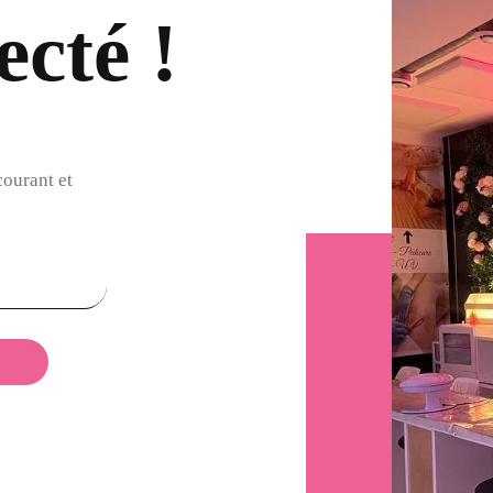
cté !
courant et