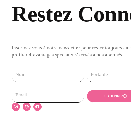
Restez Conne
Inscrivez vous à notre newsletter pour rester toujours au 
profiter d’avantages spéciaux réservés à nos abonnés.
Nom
Tel
Email
S'ABONNEZ
I
S
F
n
n
a
s
a
c
t
p
e
a
c
b
g
h
o
r
a
o